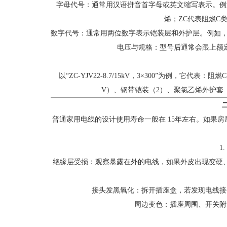
字母代号：通常用汉语拼音首字母或英文缩写表示。例
烯；ZC代表阻燃C
数字代号：通常用两位数字表示铠装层和外护层。例如，型号
电压与规格：型号后通常会跟上额定电
以“ZC-YJV22-8.7/15kV，3×300”为例，
V）、钢带铠装（2）、聚氯乙烯外护套（2）
普通家用电线的设计使用寿命一般在 15年左右。如果
1
绝缘层受损：观察暴露在外的电线，如果外皮出现变硬
接头发黑氧化：拆开插座盒，若发现电线接
周边变色：插座周围、开关附