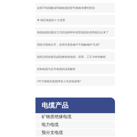
金联宇电缆解读同轴电缆的型号规格有哪些类别
🌟 铜芯电缆的十大优势
电线电缆的敷设方式的选择和环保型电缆的优势都点出来了
强电与弱电分开，这绝对是装修中不能触碰的“红线”
辐照交联低烟无卤阻燃电线电缆：原理、工艺与特性解析
控制电缆与信号电缆的深度解析
4平方铜线到底能带多少瓦的电器呢?
电缆产品
矿物质绝缘电缆
电力电缆
预分支电缆