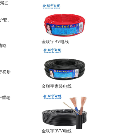
联聚乙
护套。
金联宇BV电线
省略
行初步
金联宇家装电线
严重老
金联宇RVV电线