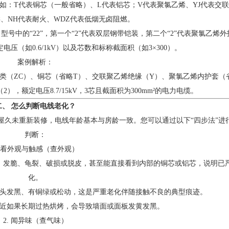
如：T代表铜芯（一般省略）、L代表铝芯；V代表聚氯乙烯、YJ代表交
类、NH代表耐火、WDZ代表低烟无卤阻燃。
中的“22”，第一个“2”代表双层钢带铠装，第二个“2”代表聚氯乙烯外
压（如0.6/1kV）以及芯数和标称截面积（如3×300）。
案例解析：
它代表：阻燃C类（ZC）、铜芯（省略T）、交联聚乙烯绝缘（Y）、聚氯乙烯内护套（
，额定电压8.7/15kV，3芯且截面积为300mm²的电力电缆。
二、 怎么判断电线老化？
房屋久未重新装修，电线年龄基本与房龄一致。您可以通过以下“四步法”进
判断：
. 看外观与触感（查外观）
、发脆、龟裂、破损或脱皮，甚至能直接看到内部的铜芯或铝芯，说明已
化。
头发黑、有铜绿或松动，这是严重老化伴随接触不良的典型痕迹。
近如果长期过热烘烤，会导致墙面或面板发黄发黑。
2. 闻异味（查气味）