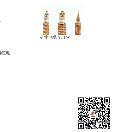
。
矿物电缆 YTTW
确定电