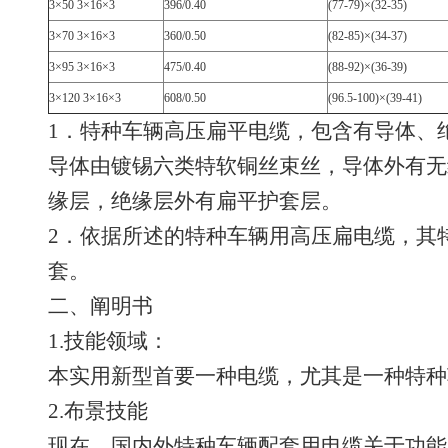
3×50 3×16×3
396/0.40
(77-79)×(32-35)
3×70 3×16×3
360/0.50
(82-85)×(34-37)
3×95 3×16×3
475/0.40
(88-92)×(36-39)
3×120 3×16×3
608/0.50
(96.5-100)×(39-41)
1．特种车辆高压扁平电缆，包含有导体、
导体由镀锡六类特软铜丝束丝，导体外有无
缘层，绝缘层外有扁平护套层。
2．依据所述的特种车辆用高压扁电缆，其
套。
二、阐明书
1.技能领域：
本实用新型首要一种电缆，尤其是一种特种
2.布景技能
现在，国内外特种车辆配套用电缆关于功能