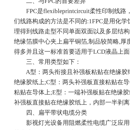
二、与FPC的首要差异
FPC是flexibleprintcircuit柔
们线路构成的方法是不同的:1FPC是用化学
理得到线路走型不同单面双面以及多层结构的
绝缘箔膜中心夹上扁平铜箔,制品较简略,厚度
得多并且这一标准首要适用于LCD液晶上面
三、常用类型如下：
A型：两头衔接且补强板粘贴在绝缘胶纸
绝缘胶纸上;C型：两头补强板直接粘贴在导
粘贴在导体上;E型：一端补强板贴在绝缘胶
补强板直接贴在绝缘胶纸上，内部一半剥离
四、扁平带状电缆分类
影视灯光设备用阻燃柔性电缆广泛应用于