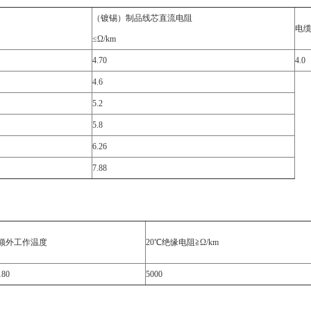
（镀锡）制品线芯直流电阻
电
≤Ω/km
4.70
4.0
4.6
5.2
5.8
6.26
7.88
额外工作温度
20℃绝缘电阻≧Ω/km
180
5000