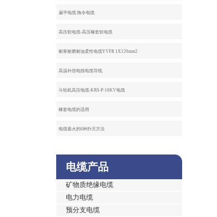
扁平电缆 拖令电缆
高压软电缆-高压橡套软电缆
耐寒耐磨耐油柔性电缆YVFR 1X120mm2
高温补偿电线电缆导线
斗轮机高压电缆-KRS-P-10KV电缆
橡套电缆的适用
电缆着火的6种扑灭方法
电缆产品
矿物质绝缘电缆
电力电缆
预分支电缆